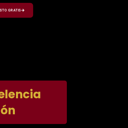
STO GRATIS
elencia
ión