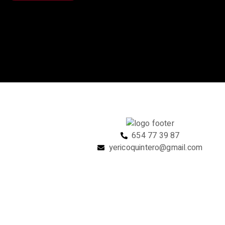
654 77 39 87
yericoquintero@gmail.com