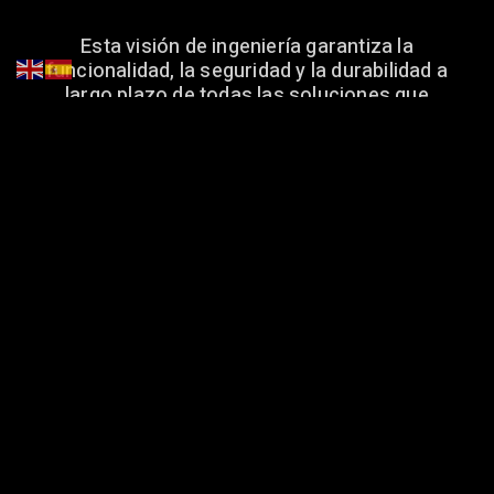
Esta visión de ingeniería garantiza la
funcionalidad, la seguridad y la durabilidad a
largo plazo de todas las soluciones que
implementamos. Desde una modificación de
baño hasta una reforma integral, cada decisión
se toma con precisión técnica.
Mi experiencia no solo abarca el sector civil, sino
también el mantenimiento mecánico, ofreciendo
una perspectiva completa y robusta para
cualquier desafío que presente su propiedad.
Esta es la base de la calidad que prometemos en
cada trabajo de reformas Yerico Quintero.